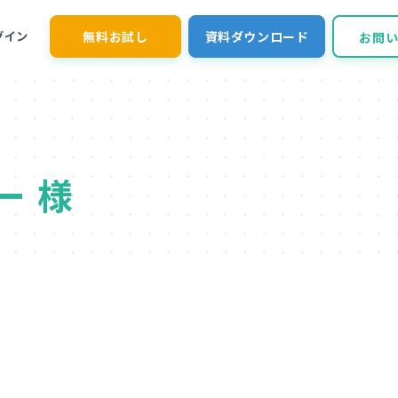
無料お試し
資料ダウンロード
グイン
お問
ー 様