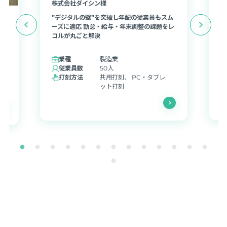
株式会社ダイシン様
株
”デジタルの壁”を突破し年配の従業員もスム
勤
ーズに適応 勤怠・給与・年末調整の課題をレ
、
導
コルが丸ごと解決
負
。
現
業種
製造業
従業員数
50人
打刻方法
共用打刻、 PC・タブレ
ット打刻
導入事例一覧ページに戻る