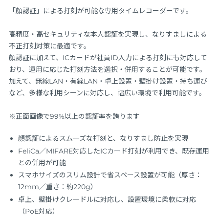
「顔認証」による打刻が可能な専用タイムレコーダーです。
高精度・高セキュリティな本人認証を実現し、なりすましによる
不正打刻対策に最適です。
顔認証に加えて、ICカードが社員ID入力による打刻にも対応して
おり、運用に応じた打刻方法を選択・併用することが可能です。
加えて、無線LAN・有線LAN・卓上設置・壁掛け設置・持ち運び
など、多様な利用シーンに対応し、幅広い環境で利用可能です。
※正面画像で99%以上の認証率を誇ります
顔認証によるスムーズな打刻と、なりすまし防止を実現
FeliCa／MIFARE対応したICカード打刻が利用でき、既存運用
との併用が可能
スマホサイズのスリム設計で省スペース設置が可能（厚さ：
12mm／重さ：約220g）
卓上、壁掛けクレードルに対応し、設置環境に柔軟に対応
（PoE対応）