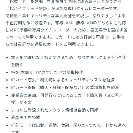
「指紋」と「指静脈」を非接触で同時に読み取ることができる
「指ハイブリッド認証」が可能な専用タイムレコーダーです。
高精度・高セキュリティな本人認証を実現し、なりすましによる
不正打刻対策に最適です。有線LAN、無線LANのどちらにも対応
したPC不要の専用タイムレコーダーのため、設置場所を選ばず省
スペースで利用できます。ICカードによる打刻も可能で、お手持
ちの社員証や交通系ICカードをご利用できます。
本人を間違いなく特定できるため、なりすましによる不正打刻
を防ぐ
指を1本置く（かざす）だけの簡単操作
ICカード忘失・紛失時によるセキュリティリスクを軽減
ICカード管理（購入・登録・配布など）の業務負担を軽減
従業員の追加、再発行などによるICカード購入費（500円／
枚）が不要
レコルに登録されたスタッフ情報は自動で同期
液晶画面を搭載
打刻モードは出勤、退勤、休憩、戻りの4つのモードから選べ
ます