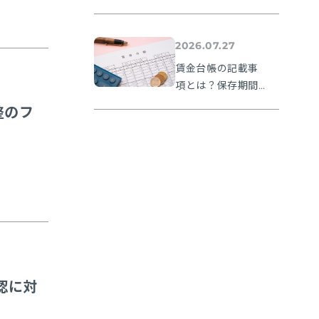
確認から提出方法
まで実務の流れを
解説【令和８年度
2026.07.27
版】
賃金台帳の記載事
項とは？保存期間
や無料フォーマッ
整のフ
トも紹介
認に対