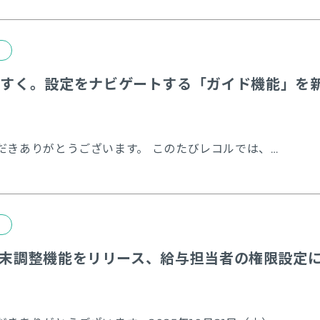
やすく。設定をナビゲートする「ガイド機能」を
いつもレコルをご利用いただきありがとうございます。 このたびレコルでは、導入や設定をスムーズに進められるようサポートする新機能「ガイド機能」を公開しました。 設定や操作をリアルタイムに案内し、はじめての方でも迷わず導入・活用いただける仕組みとなります。 なお、このガイド機能は、まずは初期導入中・無料お試し中のお客様を中心にご利用可能ですが、今後、既存のご契約企業様向けの運用支援や新機能活用を目的としたガイドも、順次更新・拡充していく予定です。 ※内容や画像は現時点でのもので、今後更新の可能性がございます。※ガイド機能は一部権限のみ表示されます。利用者権限には表示されません。 ガイド機能とは？ ガイド機能は、レコルの画面上で操作手順をステップ形式で案内する新しいサポート機能です。 画面の案内に沿ってステップ形式で進めることができ、「どこから手を付けていいか分からない」といったお悩みを解消します。そのほか、比較検討中のお客様向けのコンテンツや、設定コンテンツ・サポートについてのご案内もご用意しております。 ＜ガイド機能の特徴＞ 設定に必要な情報にすぐたどり着ける 初期設定から検証までをステップ形式で案内 完了率や進捗を把握でき、効率的に設定を進められる 今後の更新で既存機能の活用ガイドも順次追加予定 まずは3種類のガイドをご用意しました （１）勤怠管理ガイド 勤怠管理の設定をスムーズに行うためのガイドです。 「まずは打刻をしてみたい」「レコルで何ができるか確かめたい」「レコルの基本設定を進めたい」といった方におすすめです。まずはガイドに沿って打刻を実践し、レコルの勤務集計の仕組みを確認してみましょう。その後、レコルの各メニューの説明や勤務集計の検証方法等、必要なガイドをご確認ください。 ＜勤怠管理ガイドのメニュー＞ まずはここから 打刻の実践から勤務集計まで、レコルの仕組みについて確認できます 画面構成のご案内 レコルの各メニューについて確認できます 比較検討中の方向け レコルの機能やできることのご案内やリンク集です レコルの基本設定（スタートガイド） 基本設定に進みたい方はこちらをご確認ください レコルの基本設定_勤務集計の検証編 勤務集計の検証方法についてご案内しています レコルの基本設定_スモールスタート編 打刻の実績のみの管理のみをご希望の場合や、まずは打刻を開始し、運用と並行して設定を進めたい場合に最低限確認するべき情報がまとまっています 困ったときはこちら/お申し込み方法 各種設定コンテンツやサポートのご利用方法、お申し込み方法をご案内しております （２）給与計算ガイド 給与計算機能をご利用いただく方向けに、初期設定から検証までをステップ形式でご案内します。 ＜給与計算ガイドのメニュー＞ 初期設定ガイド 給与の自動計算ができるまでに必要な設定を設定か所ごとにご案内しております。 困ったときはこちら（サポートのご案内） 各種設定コンテンツやサポートのご利用方法をご案内しております （３）年末調整ガイド 年末調整の運用・設定手順についてステップごとにご案内します。状況に応じて必要なガイドをすぐ確認することが可能です。 ＜年末調整ガイドのメニュー＞ レコルでの年末調整について 年末調整前の事前準備 利用者への回答依頼前の準備 利用者への回答依頼 申告内容の確認／編集 年税額の確定と還付・追徴額の反映 従業員へ源泉徴収票の発行・公開 年末調整の提出書類作成 年末調整で収集した利用者情報の反映 ガイド機能の使い方 レコルにログイン後、簡単にガイドを開始できます。 レコルにログイン 画面右下の「ガイド」アイコンをクリック 一覧から目的のガイドを選択 案内に沿って操作を進めるだけ 対象：システム管理者、給与システム管理者権限をお持ちの方 さらに便利に ― 生成AIチャットもリリース また、2025年8月末より、生成AI（人工知能）を搭載した自動応答チャットの利用も可能になりました。 レコルの操作方法や設定方法に関する質問に、AIが24時間365日リアルタイムでお答えします。「設定で迷った」「この画面の使い方を知りたい」といった際に、ガイド機能とあわせてすぐに自己解決できる環境をご提供します。 マニュアル：レコルAI（生成AIチャット）の利用方法について 今後の展開について レコルでは、今後もお客様の導入・運用・定着を支援するサポート体制を強化してまいります。 今後は、既存のご契約企業様にもお役立ていただけるよう、運用ガイドや新機能の活用ガイドなど、幅広いサポートコンテンツを順次拡充してまいります。 これからも、より便利で使いやすいレコルを目指してまいります。ぜひ新しいガイド機能・AIチャットをご活用ください。 まだレコルご契約前の方は、まずは無料お試し登録から、ぜひレコルを体験ください。※無料お試し中からガイド機能やAIチャットもご利用可能です。 レコルを無料で試してみる
)の年末調整機能をリリース、給与担当者の権限設定