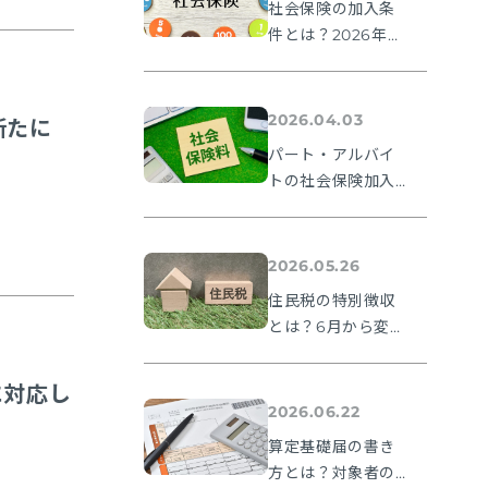
社会保険の加入条
件とは？2026年法
改正ポイントを解
説
2026.04.03
新たに
パート・アルバイ
トの社会保険加入
条件とは？106万円
の壁や2026年法改
正ポイントを解説
2026.05.26
住民税の特別徴収
とは？6月から変わ
る理由と納期限・
人事の手続きを解
に対応し
説
2026.06.22
算定基礎届の書き
方とは？対象者の