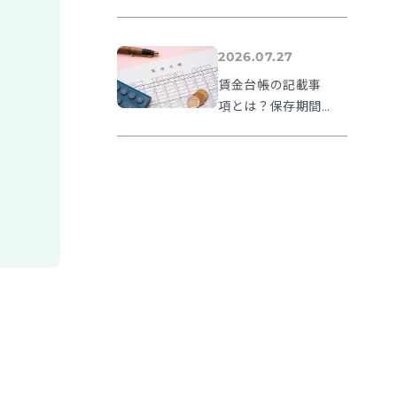
確認から提出方法
まで実務の流れを
解説【令和８年度
2026.07.27
版】
賃金台帳の記載事
項とは？保存期間
や無料フォーマッ
トも紹介