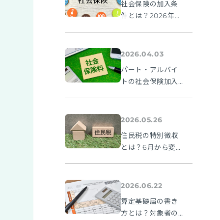
社会保険の加入条
件とは？2026年法
改正ポイントを解
説
2026.04.03
パート・アルバイ
トの社会保険加入
条件とは？106万円
の壁や2026年法改
正ポイントを解説
2026.05.26
住民税の特別徴収
とは？6月から変わ
る理由と納期限・
人事の手続きを解
説
2026.06.22
算定基礎届の書き
方とは？対象者の