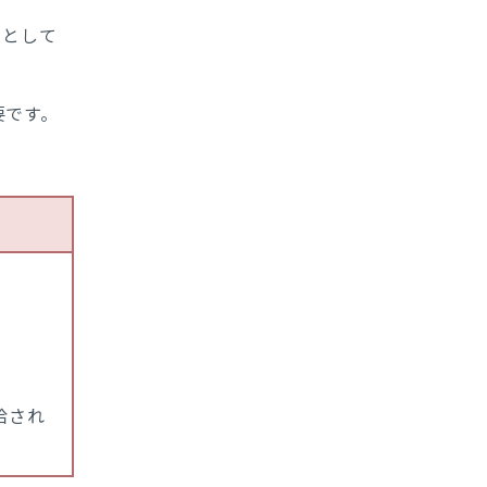
」として
要です。
給され