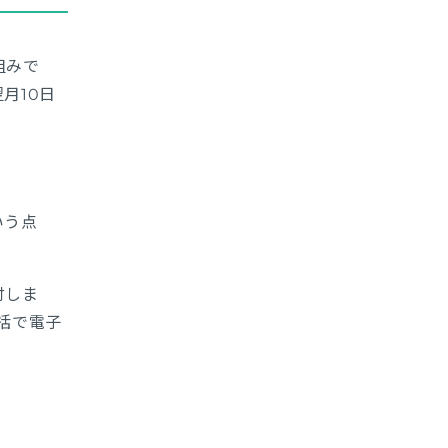
組みで
月10日
いう点
付しま
括で電子