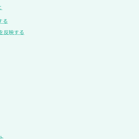
と
する
を反映する
ト