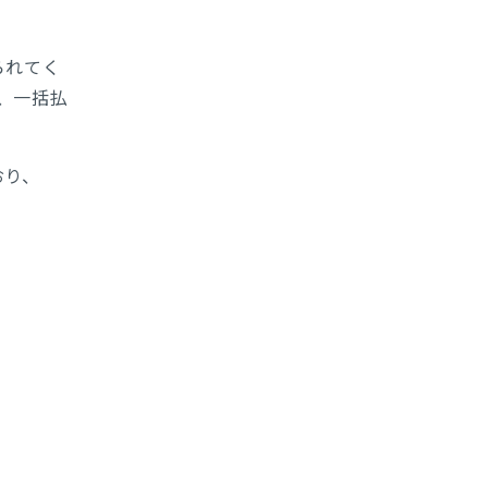
られてく
、一括払
おり、