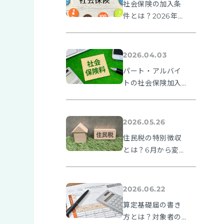
社会保険の加入条
件とは？2026年法
改正ポイントを解
説
2026.04.03
パート・アルバイ
トの社会保険加入
条件とは？106万円
の壁や2026年法改
正ポイントを解説
2026.05.26
住民税の特別徴収
とは？6月から変わ
る理由と納期限・
人事の手続きを解
説
2026.06.22
算定基礎届の書き
方とは？対象者の