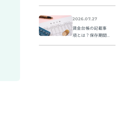
確認から提出方法
まで実務の流れを
解説【令和８年度
2026.07.27
版】
賃金台帳の記載事
項とは？保存期間
や無料フォーマッ
トも紹介