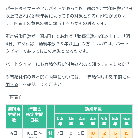
パートタイマーやアルバイトであっても、週の所定労働日数が3日
以上であれば勤続年数によってその対象となる可能性がありま
す。図表１の黄色の欄に該当する方がその対象です。
所定労働日数が「週3日」であれば「勤続年数5.5年以上」、「週
4日」であれば「勤続年数 3.5 年以上」の方については、パート
タイマーであってもこの対象となるのです。
パートタイマーにも有給休暇が付与されるの知っていましたか？
※有給休暇の基本的な内容については、「
有給休暇を効率的に活
用する
」を確認してください。
（図表1）
週所定
1年間の
勤続年数
労働日
所定労働
0.5
1.5
2.5
3.5
4.5
5.5
6.5
数
日数
年
年
年
年
年
年
年
4日
169日～
付
7日
8
9日
10
12
13
15