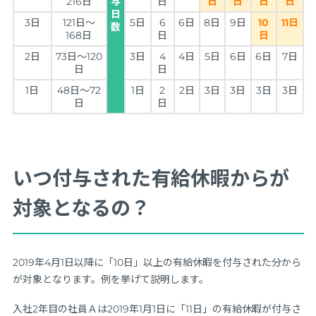
216日
与
日
日
日
日
日
日
3日
121日～
5日
6
6日
8日
9日
10
11日
数
168日
日
日
2日
73日～120
3日
4
4日
5日
6日
6日
7日
日
日
1日
48日～72
1日
2
2日
3日
3日
3日
3日
日
日
いつ付与された有給休暇からが
対象となるの？
2019年4月1日以降に「10日」以上の有給休暇を付与された分から
が対象となります。例を挙げて説明します。
入社2年目の社員Ａは2019年1月1日に「11日」の有給休暇が付与さ