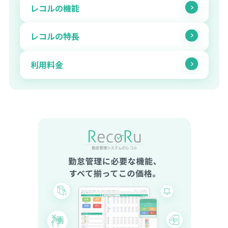
レコルの機能
レコルの特長
利用料金