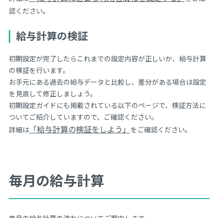
認ください。
給与計算の検証
初期設定が完了したらこれまでの設定内容が正しいか、給与計算
の検証を行います。
お手元にある過去の給与データと比較し、差分がある場合は設定
を見直して修正しましょう。
初期設定ガイドにも掲載されている以下のページで、検証方法に
ついてご紹介していますので、ご確認ください。
「給与計算の検証をしよう」
詳細は
をご確認ください。
毎月の給与計算