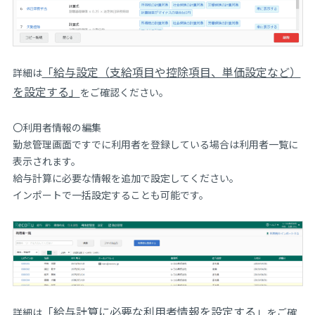
「給与設定（支給項目や控除項目、単価設定など）
詳細は
を設定する」
をご確認ください。
〇利用者情報の編集
勤怠管理画面ですでに利用者を登録している場合は利用者一覧に
表示されます。
給与計算に必要な情報を追加で設定してください。
インポートで一括設定することも可能です。
「給与計算に必要な利用者情報を設定する」
詳細は
をご確