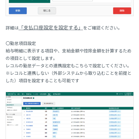
「支払口座設定を設定する」
詳細は
をご確認ください。
〇勤怠項目設定
給与明細に表示する項目や、支給金額や控除金額を計算するため
の項目として設定します。
レコルの勤怠データとの連携設定もこちらで設定してください。
※レコルと連携しない（外部システムから取り込むことを前提と
した）項目を設定することも可能です