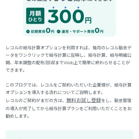
レコルの給与計算オプションを利用すれば、毎月のレコル勤怠デ
ータをワンクリックで給与計算に反映し、給与計算、給与明細公
開、年末調整の配布/回収までWeb上で簡単に終わらせることが
できます。
このブログでは、レコルをご契約いただいた企業様が、給与計算
オプションを導入する流れについてご説明します。
無料お試し登録
レコルのご契約がまだの方は、
をし、勤怠管理
の導入が完了してから給与計算プランをご利用いただくことをお
勧めします。