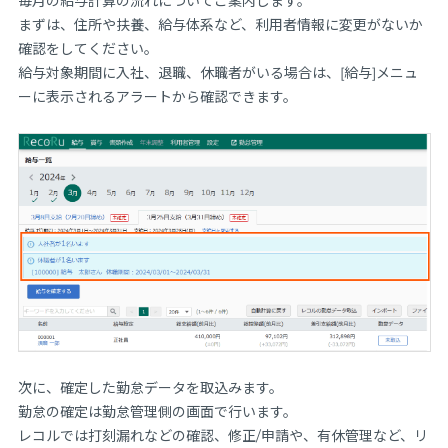
毎月の給与計算の流れについてご案内します。
まずは、住所や扶養、給与体系など、利用者情報に変更がないか
確認をしてください。
給与対象期間に入社、退職、休職者がいる場合は、[給与]メニュ
ーに表示されるアラートから確認できます。
次に、確定した勤怠データを取込みます。
勤怠の確定は勤怠管理側の画面で行います。
レコルでは打刻漏れなどの確認、修正/申請や、有休管理など、リ