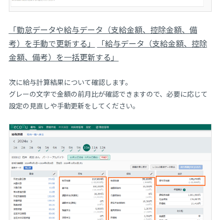
「勤怠データや給与データ（支給金額、控除金額、備
考）を手動で更新する」
「給与データ（支給金額、控除
金額、備考）を一括更新する」
次に給与計算結果について確認します。
グレーの文字で金額の前月比が確認できますので、必要に応じて
設定の見直しや手動更新をしてください。