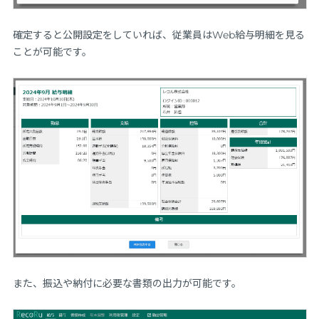
確定すると公開設定をしていれば、従業員はWeb給与明細を見る
ことが可能です。
また、振込や納付に必要な書類の出力が可能です。