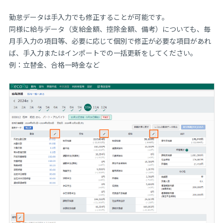
勤怠データは手入力でも修正することが可能です。
同様に給与データ（支給金額、控除金額、備考）についても、毎
月手入力の項目等、必要に応じて個別で修正が必要な項目があれ
ば、手入力またはインポートでの一括更新をしてください。
例：立替金、合格一時金など