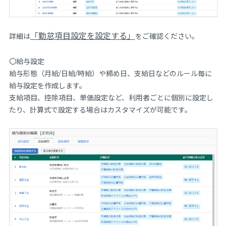
「勤怠項目設定を設定する」
詳細は
をご確認ください。
〇給与設定
給与形態（月給/日給/時給）や締め日、支給日などのルール毎に
給与設定を作成します。
支給項目、控除項目、単価設定など、利用者ごとに個別に設定し
たり、計算式で設定する場合はカスタマイズが可能です。