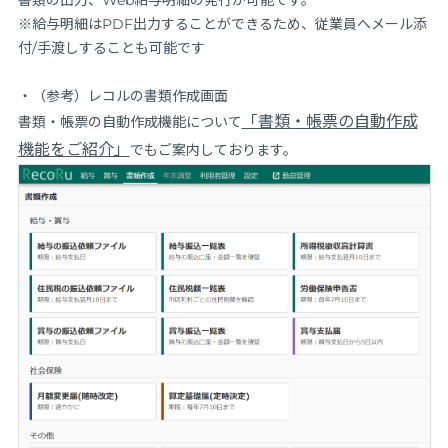
※給与明細はPDF出力することができるため、従業員へメール添
付/手渡しすることも可能です
・（参考）レコルの書類作成画面
「書類・帳票の自動作成
書類・帳票の自動作成機能について
機能をご紹介」
でもご案内しております。