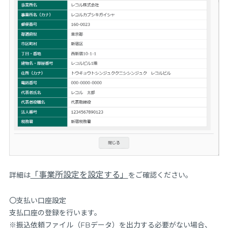
「事業所設定を設定する」
詳細は
をご確認ください。
〇支払い口座設定
支払口座の登録を行います。
※振込依頼ファイル（FBデータ）を出力する必要がない場合、