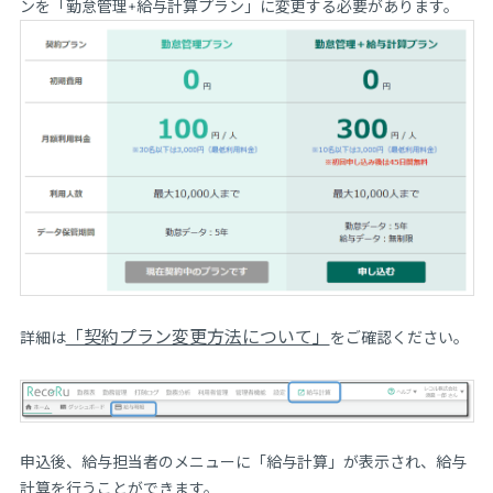
ンを「勤怠管理+給与計算プラン」に変更する必要があります。
「契約プラン変更方法について」
詳細は
をご確認ください。
申込後、給与担当者のメニューに「給与計算」が表示され、給与
計算を行うことができます。