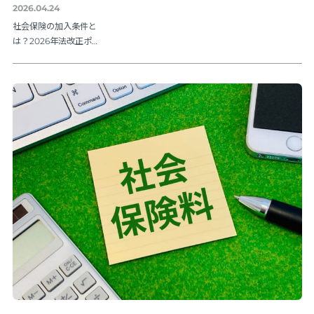
2026.04.24
社会保険の加入条件と
は？2026年法改正ポイ
ントを解説