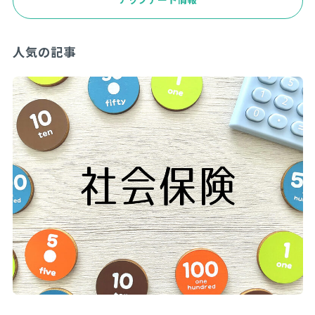
アップデート情報
人気の記事