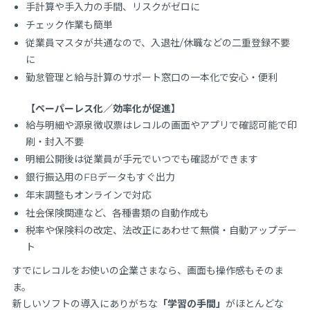
手計算や手入力の手間、リスクがゼロに
チェック作業も簡単
従業員マスタが共通なので、入退社/休職などの二重登録不要
に
勤怠管理と給与計算のサポート窓口の一本化で安心・便利
【ペーパーレス化／効率化が促進】
給与明細や源泉徴収票はレコルの画面やアプリで確認可能で印
刷・封入不要
明細公開後は従業員が手元でいつでも確認ができます
銀行振込用のFBデータもすぐ出力
年末調整もオンラインで対応
社会保険関連など、各種書類の自動作成も
税率や保険料の改定、法改正にあわせて無償・自動アップデー
ト
すでにレコルをお使いの企業さまなら、画面も操作感もそのま
ま。
新しいソフトの導入にありがちな
「学習の手間」
がほとんどな