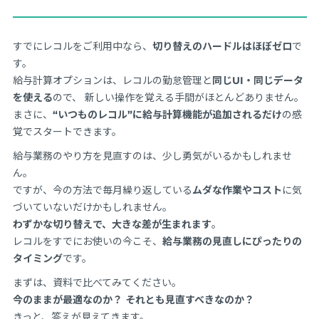
すでにレコルをご利用中なら、
切り替えのハードルはほぼゼロ
で
す。
給与計算オプションは、レコルの勤怠管理と
同じUI・同じデータ
を使える
ので、 新しい操作を覚える手間がほとんどありません。
まさに、
“いつものレコル”に給与計算機能が追加されるだけ
の感
覚でスタートできます。
給与業務のやり方を見直すのは、少し勇気がいるかもしれませ
ん。
ですが、今の方法で毎月繰り返している
ムダな作業やコスト
に気
づいていないだけかもしれません。
わずかな切り替えで、大きな差が生まれます
。
レコルをすでにお使いの今こそ、
給与業務の見直しにぴったりの
タイミング
です。
まずは、資料で比べてみてください。
今のままが最適なのか？ それとも見直すべきなのか？
きっと、答えが見えてきます。