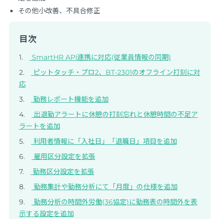
その他小改善、不具合修正
目次
SmartHR API連携に対応(従業員情報の同期)
ピットタッチ・プロ2、BT-2301のオフライン打刻に対
応
勤務レポート機能を追加
出退勤アラートに休憩の打刻忘れと休憩時間の不足ア
ラートを追加
利用者情報に「入社日」「退職日」項目を追加
雇用区分設定を拡張
勤務区分設定を拡張
勤務集計や勤務分析にて「月度」の仕様を追加
勤務分析の時間外労働(36協定)に勤務表の時間外を表
示する設定を追加