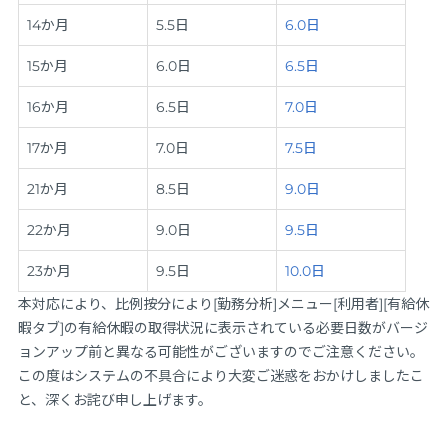
14か月
5.5日
6.0日
15か月
6.0日
6.5日
16か月
6.5日
7.0日
17か月
7.0日
7.5日
21か月
8.5日
9.0日
22か月
9.0日
9.5日
23か月
9.5日
10.0日
本対応により、比例按分により[勤務分析]メニュー[利用者][有給休
暇タブ]の有給休暇の取得状況に表示されている必要日数がバージ
ョンアップ前と異なる可能性がございますのでご注意ください。
この度はシステムの不具合により大変ご迷惑をおかけしましたこ
と、深くお詫び申し上げます。