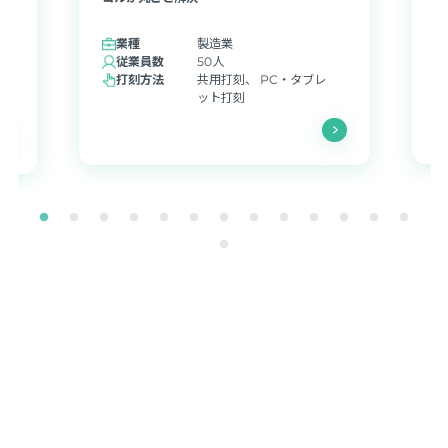
。
現
業種
製造業
従業員数
50人
打刻方法
共用打刻、 PC・タブレ
ット打刻
導入事例一覧ページに戻る