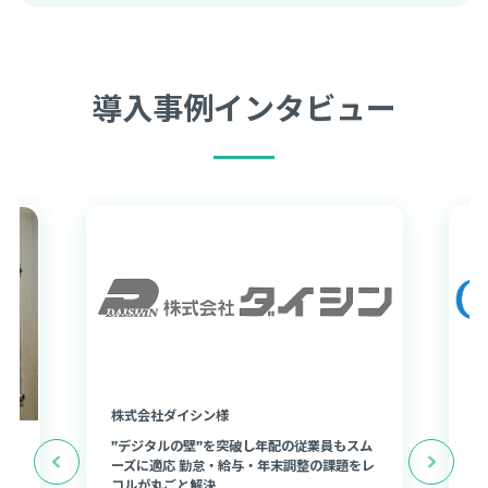
導入事例インタビュー
株式会社ダイシン様
株
”デジタルの壁”を突破し年配の従業員もスム
勤
ーズに適応 勤怠・給与・年末調整の課題をレ
、
導
コルが丸ごと解決
負