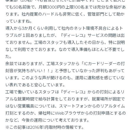
ても50名前後で、月額3000円の上限100名までは充分な余裕があ
ります。社内提案のハードルも非常に低く、管理部門として助か
っていますね。
導入から3か月くらい利用して社内のネット環境不具合によるト
ラブルが１回ありましたが、『ディーレコ』サービスの問題は出
ておりません。工場のスタッフも導入したその日から、特に説明
なしで利用できております。なので導入準備もほとんど不要でし
た。
余談ではありますが、工場スタッフから「ICカードリーダーの打
刻音が気持ちがいい！！」と予想していなかった評判もあがって
います。このような声が聞けるのも、運用に違和感を感じていな
い表れであると安心しています。
工場で働いているスタッフは『ディーレコ』からの打刻によるリ
アルな就業時間で給与計算をしておりますが、就業場所が固定で
はない営業職員については、スマートフォンからのリアルタイム
打刻とするのか、帰社時にWebブラウザからの打刻申請とするの
かなど、今後の運用について考えております。
※この記事は2016年1月取材時の情報です。