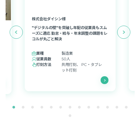
株式会社ダイシン様
株
”デジタルの壁”を突破し年配の従業員もスム
勤
ーズに適応 勤怠・給与・年末調整の課題をレ
、
導
コルが丸ごと解決
負
。
現
業種
製造業
従業員数
50人
打刻方法
共用打刻、 PC・タブレ
ット打刻
導入事例一覧ページに戻る