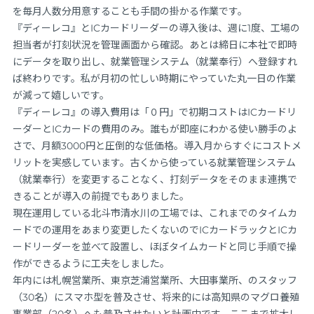
を毎月人数分用意することも手間の掛かる作業です。
『ディーレコ』とICカードリーダーの導入後は、週に1度、工場の
担当者が打刻状況を管理画面から確認。あとは締日に本社で即時
にデータを取り出し、就業管理システム（就業奉行）へ登録すれ
ば終わりです。私が月初の忙しい時期にやっていた丸一日の作業
が減って嬉しいです。
『ディーレコ』の導入費用は「０円」で初期コストはICカードリ
ーダーとICカードの費用のみ。誰もが即座にわかる使い勝手のよ
さで、月額3000円と圧倒的な低価格。導入月からすぐにコストメ
リットを実感しています。古くから使っている就業管理システム
（就業奉行）を変更することなく、打刻データをそのまま連携で
きることが導入の前提でもありました。
現在運用している北斗市清水川の工場では、これまでのタイムカ
ードでの運用をあまり変更したくないのでICカードラックとICカ
ードリーダーを並べて設置し、ほぼタイムカードと同じ手順で操
作ができるように工夫をしました。
年内には札幌営業所、東京芝浦営業所、大田事業所、のスタッフ
（30名）にスマホ型を普及させ、将来的には高知県のマグロ養殖
事業部（20名）へも普及させたいと計画中です。ここまで拡大し