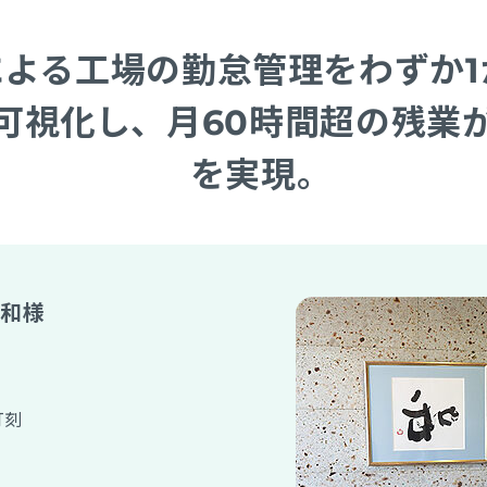
による工場の勤怠管理をわずか1
可視化し、月60時間超の残業
を実現。
 和様
打刻