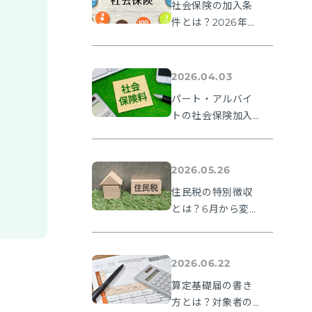
社会保険の加入条
件とは？2026年法
改正ポイントを解
説
2026.04.03
パート・アルバイ
トの社会保険加入
条件とは？106万円
の壁や2026年法改
正ポイントを解説
2026.05.26
住民税の特別徴収
とは？6月から変わ
る理由と納期限・
人事の手続きを解
説
2026.06.22
算定基礎届の書き
方とは？対象者の