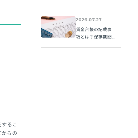
確認から提出方法
まで実務の流れを
解説【令和８年度
2026.07.27
版】
賃金台帳の記載事
項とは？保存期間
や無料フォーマッ
トも紹介
をするこ
どからの